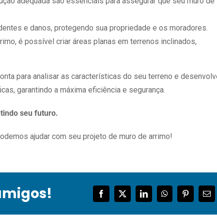
cução adequada são essenciais para assegurar que seu muro de
identes e danos, protegendo sua propriedade e os moradores.
imo, é possível criar áreas planas em terrenos inclinados,
ta para analisar as características do seu terreno e desenvolv
cas, garantindo a máxima eficiência e segurança.
tindo seu futuro.
odemos ajudar com seu projeto de muro de arrimo!
amigos!
Facebook
Twitter
LinkedIn
WhatsApp
Pinterest
E-
mai