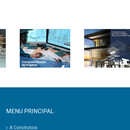
ns
Como
Compatibilização
um Bom
de
agens
Projeto
Projetos:
Estrutura
A Chave
Pode
para o
a
Economiz
Sucesso
l
Dinheiro
MENU PRINCIPAL
da Sua
na
Obra
A Construtora