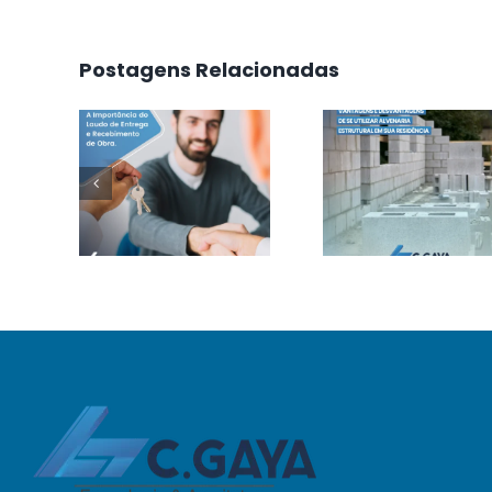
Postagens Relacionadas
Vantage
A
e
Importância
Desvant
do Laudo
de se
de
Utilizar
Entrega
Alvenari
e
Estrutura
Recebimento
em Sua
de Obra.