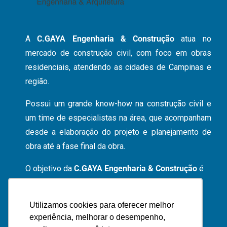
Residênc
A
C.GAYA Engenharia & Construção
atua no
mercado de construção civil, com foco em obras
residenciais, atendendo as cidades de Campinas e
região.
Possui um grande know-how na construção civil e
um time de especialistas na área, que acompanham
desde a elaboração do projeto e planejamento de
obra até a fase final da obra.
O objetivo da
C.GAYA Engenharia & Construção
é
proporcionar um serviço de alta qualidade,
garantindo transparência e tranquilidade para o
Utilizamos cookies para oferecer melhor
cliente em todas as etapas da obra, dos primeiros
experiência, melhorar o desempenho,
rabiscos até a sua execução total.