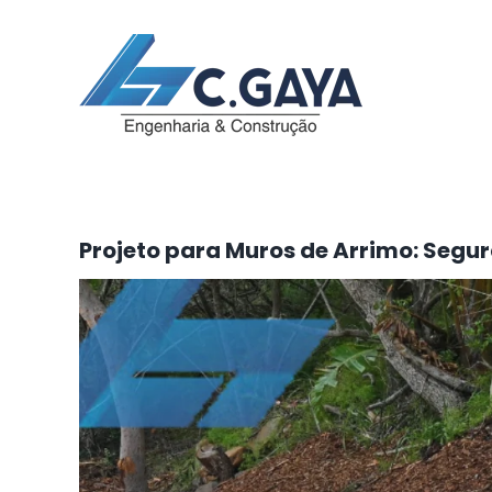
Ir
para
o
conteúdo
Projeto para Muros de Arrimo: Segur
View
Larger
Image