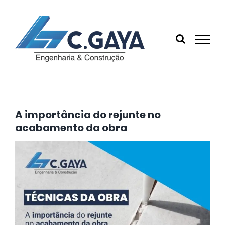
Ir
para
o
conteúdo
A importância do rejunte no
acabamento da obra
View
Larger
Image